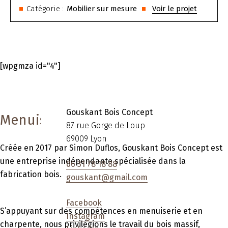
Catégorie :
Mobilier sur mesure
Voir le projet
[wpgmza id="4"]
Gouskant Bois Concept
Menuisiers à Lyon
87 rue Gorge de Loup
69009 Lyon
Créée en 2017 par Simon Duflos, Gouskant Bois Concept est
une
entreprise indépendante spécialisée dans la
06 31 78 18 88
fabrication bois
.
gouskant@gmail.com
Facebook
S’appuyant sur des compétences en
menuiserie
et en
Instagram
charpente
, nous privilégions le
travail du bois massif
,